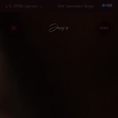
Fortsätt
 fr. 595kr/person →
Gör sommaren längre, på Jacy'z, fr. 59
till
innehållet