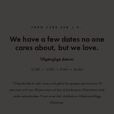
FRÅN 1290 SEK / P.
We have a few dates no one
cares about, but we love.
Tillgängliga datum:
12 DEC • 13 DEC • 9 JAN • 16 JAN
* Erbjudandet är exkl. moms och gäller för grupper på minimum 10
personer och max 50 personer och kan ej kombineras tillsammans med
andra erbjudanden. Priset avser del i dubbelrum. Enkelrumstillägg
tillkommer.