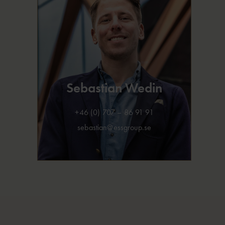
Sebastian Wedin
+46 (0) 707 – 86 91 91
sebastian@essgroup.se