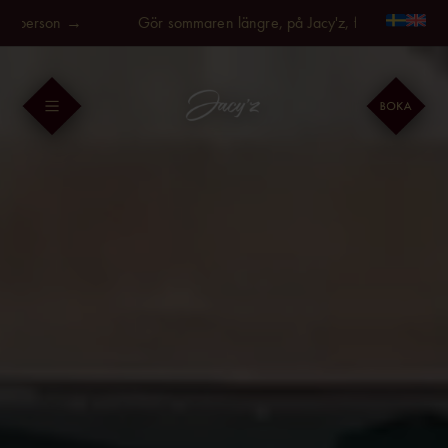
Fortsätt
n →
Gör sommaren längre, på Jacy'z, fr. 595kr/person →
till
innehållet