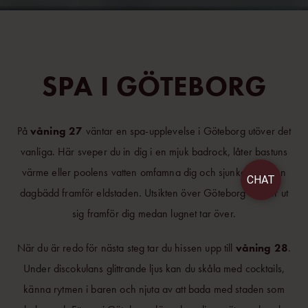
SPA I
GÖTEBORG
På
våning 27
väntar en spa-upplevelse i Göteborg utöver det
vanliga. Här sveper du in dig i en mjuk badrock, låter bastuns
värme eller poolens vatten omfamna dig och sjunker ner i en
CHAT
dagbädd framför eldstaden. Utsikten över Göteborg breder ut
sig framför dig medan lugnet tar över.
När du är redo för nästa steg tar du hissen upp till
våning 28
.
Under discokulans glittrande ljus kan du skåla med cocktails,
känna rytmen i baren och njuta av att bada med staden som