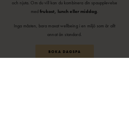
och njuta. Om du vill kan du kombinera din spaupplevelse
med
frukost, lunch eller middag
.
Inga måsten, bara maxat wellbeing i en miljö som är allt
annat än standard.
BOKA DAGSPA