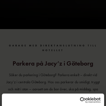
GARAGE MED DIREKTANSLUTNING TILL
HOTELLET
Parkera på Jacy’z i Göteborg
Söker du parkering i Göteborg? Parkera enkelt – direkt vid
Jacy’z i centrala Göteborg.
Hos oss parkerar du smidigt, tryggt
och mitt i stan – oavsett om du bor över, ska på middag, spa
eller bara vill ha ett bra läge nära city.