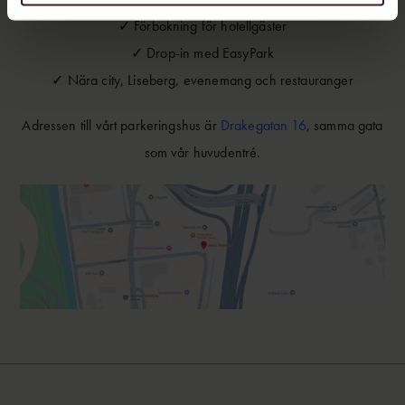
✓
Förbokning för hotellgäster
✓
Drop-in med EasyPark
✓
Nära city, Liseberg, evenemang och restauranger
Adressen till vårt parkeringshus är
Drakegatan 16
, samma gata
som vår huvudentré.