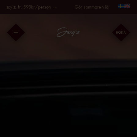
Fortsätt
acy'z, fr. 595kr/person →
Gör sommaren längre, på Jacy'z, 
till
innehållet