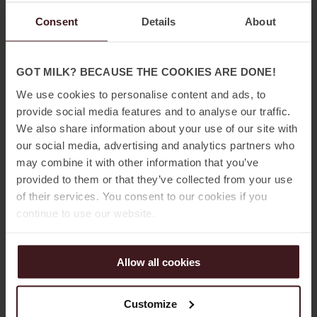
Hotellgäst? Boka din plats i förväg!
Consent
Details
About
Säkra din parkering redan innan ankomst. Förboka ett dygn i
GOT MILK? BECAUSE THE COOKIES ARE DONE!
vårt garage (12:00-12:00) för
395 kr inkl. moms
– direkt i
We use cookies to personalise content and ads, to
samband med rumsbokning eller via länken i din
provide social media features and to analyse our traffic.
bokningsbekräftelse.
We also share information about your use of our site with
our social media, advertising and analytics partners who
Platsen är precis vid hotellet, så du kan checka in smidigt.
may combine it with other information that you’ve
provided to them or that they’ve collected from your use
Spontanbesökare? Vi har plats för dig också.
of their services. You consent to our cookies if you
continue to use our website.
Om du inte förbokat finns det möjlighet att parkera via EasyPark
(28 kr/timme) på nedre plan – med samma bekväma läge, mitt
Allow all cookies
i city.
Customize
✓ Centralt garage i direkt anslutning till Jacy’z