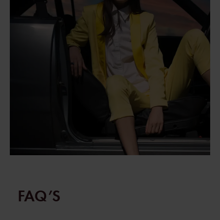
FA
Q’S