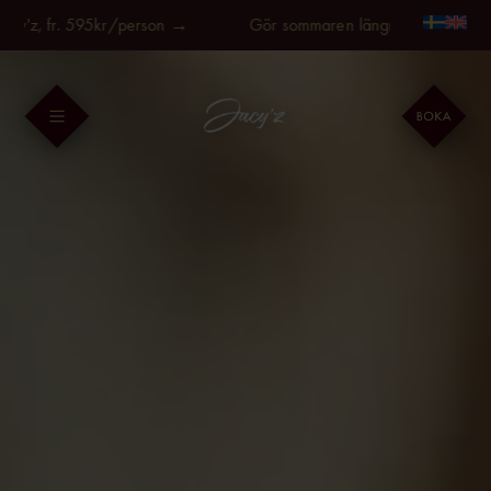
Fortsätt
 fr. 595kr/person →
Gör sommaren längre, på Jacy'z, fr. 59
till
innehållet