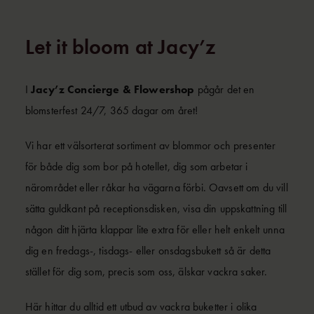
Let it bloom at Jacy’z
I
Jacy’z Concierge & Flowershop
pågår det en
blomsterfest 24/7, 365 dagar om året!
Vi har ett välsorterat sortiment av blommor och presenter
för både dig som bor på hotellet, dig som arbetar i
närområdet eller råkar ha vägarna förbi. Oavsett om du vill
sätta guldkant på receptionsdisken, visa din uppskattning till
någon ditt hjärta klappar lite extra för eller helt enkelt unna
dig en fredags-, tisdags- eller onsdagsbukett så är detta
stället för dig som, precis som oss, älskar vackra saker.
Här hittar du alltid ett utbud av vackra buketter i olika