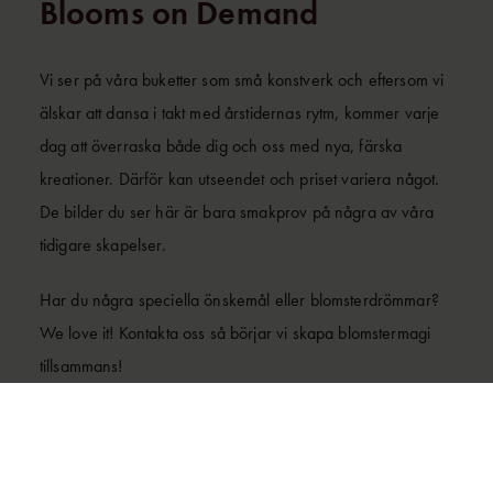
Blooms on Demand
Vi ser på våra buketter som små konstverk och eftersom vi
älskar att dansa i takt med årstidernas rytm, kommer varje
dag att överraska både dig och oss med nya, färska
kreationer. Därför kan utseendet och priset variera något.
De bilder du ser här är bara smakprov på några av våra
tidigare skapelser.
Har du några speciella önskemål eller blomsterdrömmar?
We love it! Kontakta oss så börjar vi skapa blomstermagi
tillsammans!
flowers@jacyzhotel.com
0737382069