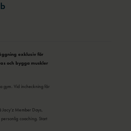
ub
äggning exklusiv för
ttas och bygga muskler
na gym. Vid incheckning får
kså Jacy’z Member Days,
 personlig coaching. Start