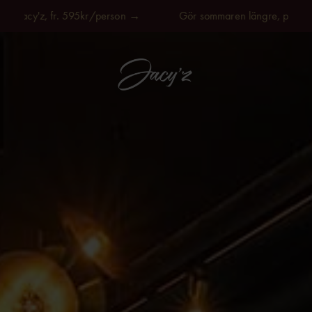
'z, fr. 595kr/person →
Gör sommaren längre, på Jacy'z, fr.