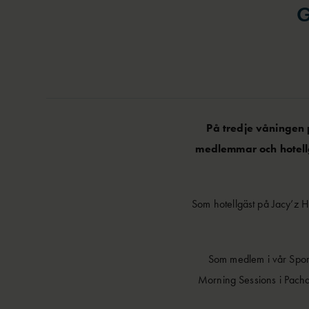
G
På tredje våningen 
medlemmar och hotellg
Som hotellgäst på Jacy’z H
Som medlem i vår Sport
Morning Sessions i Pachan