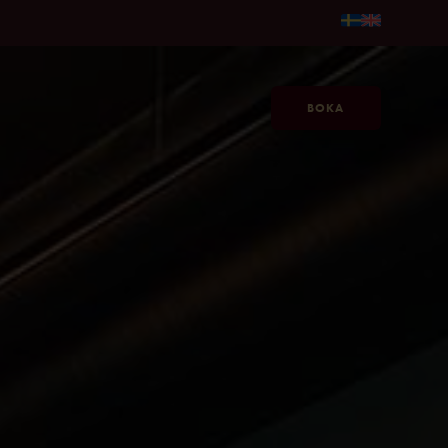
 595kr/person →
Gör sommaren längre, på Jacy'z, fr. 595kr/
BOKA