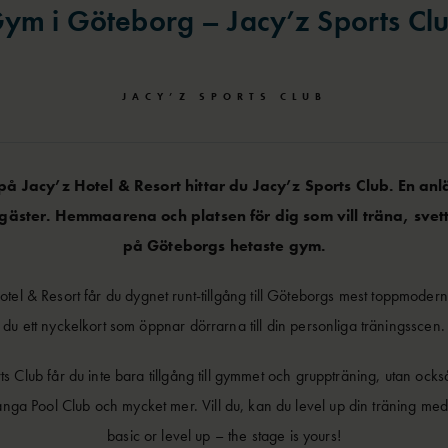
ym i Göteborg – Jacy’z Sports Cl
JACY’Z SPORTS CLUB
på Jacy’z Hotel & Resort hittar du Jacy’z Sports Club. En anl
äster. Hemmaarena och platsen för dig som vill träna, sve
på Göteborgs hetaste gym.
otel & Resort får du dygnet runt-tillgång till Göteborgs mest toppmoder
du ett nyckelkort som öppnar dörrarna till din personliga träningsscen.
s Club får du inte bara tillgång till gymmet och gruppträning, utan oc
ga Pool Club och mycket mer. Vill du, kan du level up din träning med
basic or level up – the stage is yours!