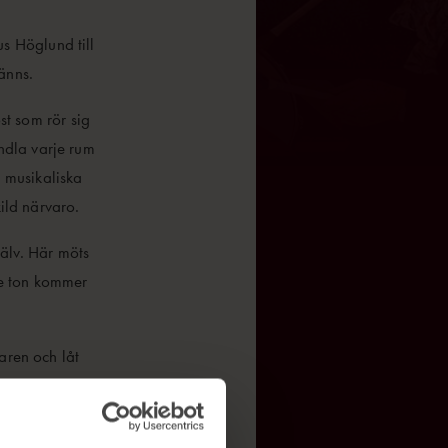
s Höglund till
änns.
st som rör sig
ndla varje rum
 musikaliska
kild närvaro.
jälv. Här möts
rje ton kommer
aren och låt
are eller bara
du inte vill