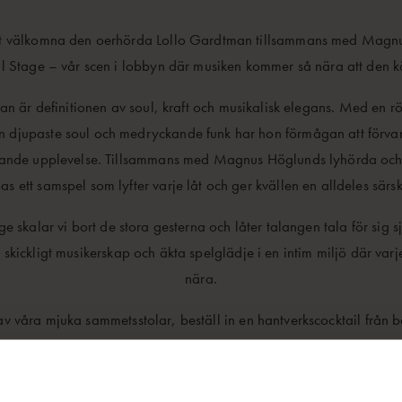
tt välkomna den oerhörda Lollo Gardtman tillsammans med Magnu
l Stage – vår scen i lobbyn där musiken kommer så nära att den k
n är definitionen av soul, kraft och musikalisk elegans. Med en rö
n djupaste soul och medryckande funk har hon förmågan att förva
rerande upplevelse. Tillsammans med Magnus Höglunds lyhörda och
as ett samspel som lyfter varje låt och ger kvällen en alldeles särs
e skalar vi bort de stora gesterna och låter talangen tala för sig s
, skickligt musikerskap och äkta spelglädje i en intim miljö där va
nära.
av våra mjuka sammetsstolar, beställ in en hantverkscocktail från b
nus sätta tonen för kvällen. Oavsett om du är en hängiven soulälsk
 den perfekta inramningen för en kväll ute, är detta ett framträdande 
missa.