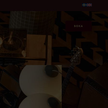
fr. 595kr/person →
Gör sommaren längre, på Jacy'z, fr. 595
BOKA