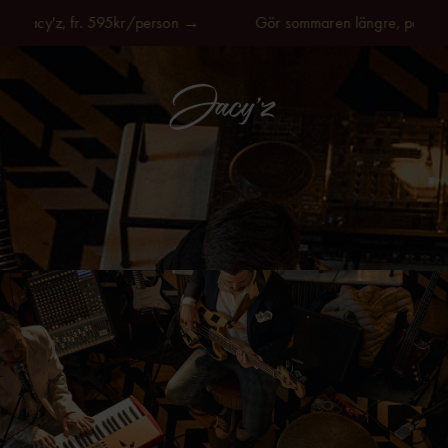
acy'z, fr. 595kr/person →
Gör sommaren längre, på Jacy'z, 