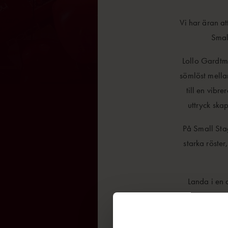
Vi har äran a
Smal
Lollo Gardtma
sömlöst mella
till en vib
uttryck skap
På Small Stag
starka röster
Landa i en 
Lollo och Mag
letar efter