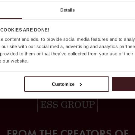
Details
Inga biljetter krävs – det är bara att komma förbi!
 COOKIES ARE DONE!
e content and ads, to provide social media features and to analy
 our site with our social media, advertising and analytics partn
 provided to them or that they’ve collected from your use of their
e our website.
Customize
FROM THE CREATORS OF