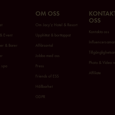
OM OSS
KONTAK
OSS
et
Om Jacy’z Hotel & Resort
Kontakta oss
& Event
Upphittat & borttappat
Influencersam
a
er & Barer
Affärsavtal
Tillgänglighets
er
Jobba med oss
Photo & Video r
& spa
Press
Affiliate
Friends of ESS
Hållbarhet
GDPR