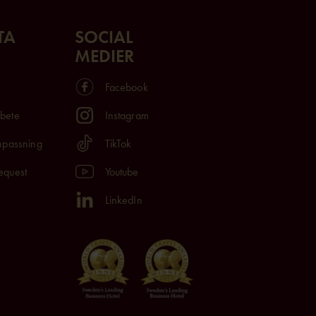
TA
SOCIAL
MEDIER
Facebook
rbete
Instagram
anpassning
TikTok
equest
Youtube
LinkedIn