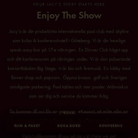
YOUR JACY’Z STORY STARTS HERE
Enjoy The Show
Jacy’z är din prisbelönta internationella pool club med skyline
som kuliss &
konferenshotell i Göteborg
. Vi är din hemliga
speak-easy-bar på 17:e våningen. En Dinner Club högst upp
och ditt konferensrum på våningen under. Vi är den pulserande
konsertlokalen Big Stage, vi är bio och livemusik. En lobby med
flower shop och popcorn. Öppna brasor, golf och Sveriges
smidigaste parkering. Pool tables och mer pooler. Människor
som ser dig och service du kommer ihåg.
Du kommer till oss för en getaway, ett event, ett möte eller en
BOKA
one-night-only med den du vill vara med.
RUM & PAKET
BOKA BORD
KONFERENS
Varmt välkommen till oss på Jacy’z! Here we go!