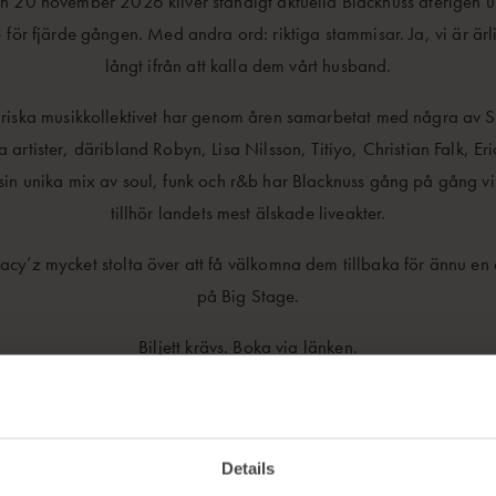
 20 november 2026 kliver ständigt aktuella Blacknuss återigen 
 för fjärde gången. Med andra ord: riktiga stammisar. Ja, vi är ärlig
långt ifrån att kalla dem vårt husband.
riska musikkollektivet har genom åren samarbetat med några av S
ka artister, däribland Robyn, Lisa Nilsson, Titiyo, Christian Falk, 
sin unika mix av soul, funk och r&b har Blacknuss gång på gång vi
tillhör landets mest älskade liveakter.
acy’z mycket stolta över att få välkomna dem tillbaka för ännu en 
på Big Stage.
Biljett krävs. Boka via länken.
BOOK NOW
Details