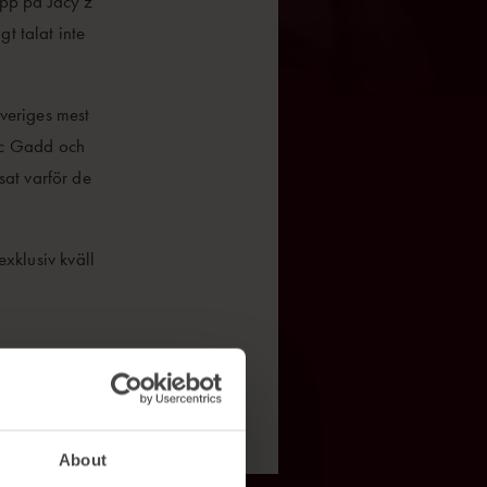
upp på Jacy’z
t talat inte
veriges mest
Eric Gadd och
sat varför de
exklusiv kväll
About