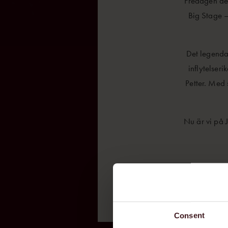
Fredagen den
Big Stage –
Det legenda
inflytelseri
Petter. Med 
Nu är vi på J
Consent