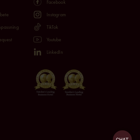
Facebook
rbete
Instagram
anpassning
TikTok
equest
Youtube
LinkedIn
CHAT