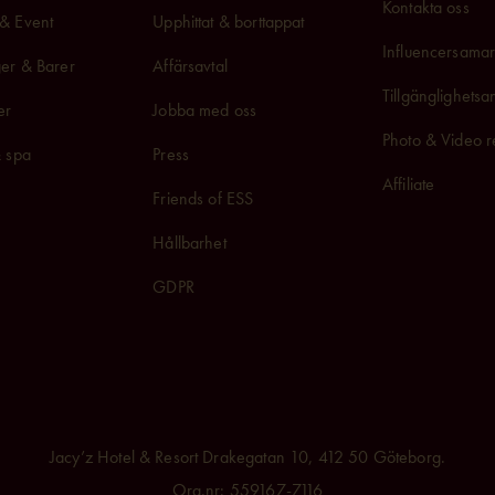
Kontakta oss
& Event
Upphittat & borttappat
Influencersam
a
er & Barer
Affärsavtal
Tillgänglighets
er
Jobba med oss
Photo & Video r
& spa
Press
Affiliate
Friends of ESS
Hållbarhet
GDPR
Jacy’z Hotel & Resort Drakegatan 10, 412 50 Göteborg.
Org.nr: 559167-7116