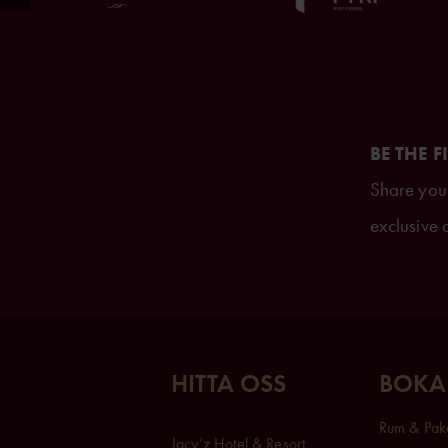
BE THE F
Share your
exclusive o
HITTA OSS
BOKA
Rum & Pak
Jacy’z Hotel & Resort