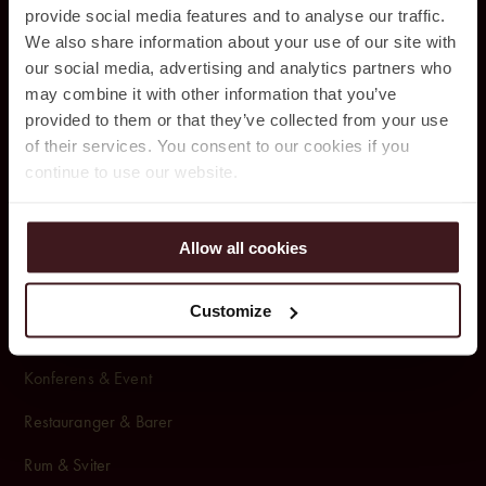
provide social media features and to analyse our traffic.
HITTA OSS
We also share information about your use of our site with
our social media, advertising and analytics partners who
may combine it with other information that you’ve
Jacy’z Hotel & Resort
provided to them or that they’ve collected from your use
Drakegatan 10,
of their services. You consent to our cookies if you
412 50 Göteborg,
continue to use our website.
031 – 350 44 10
Allow all cookies
BOKA
Customize
Rum & Paket
Konferens & Event
Restauranger & Barer
Rum & Sviter