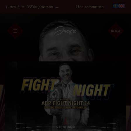
Fortsätt
på Jacy'z, fr. 595kr/person →
Gör sommaren längre, på Jacy
till
innehållet