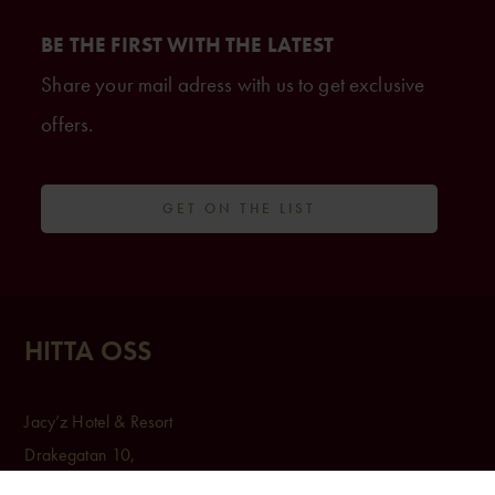
BE THE FIRST WITH THE LATEST
Share your mail adress with us to get exclusive
offers.
GET ON THE LIST
HITTA OSS
Jacy’z Hotel & Resort
Drakegatan 10,
412 50 Göteborg,