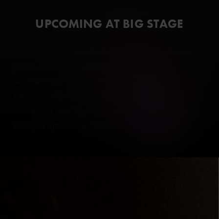
UPCOMING AT BIG STAGE
[fusion_events past_events=”no” order=”ASC” columns=”3″
picture_size=”auto” content_length=”excerpt”
strip_html=”yes” pagination=”load_more_button”
hide_on_mobile=”small-visibility,medium-visibility,large-
visibility” cat_slug=”big-stage” content_alignment=”center”
excerpt_length=”1″ number_posts=”3″ /]