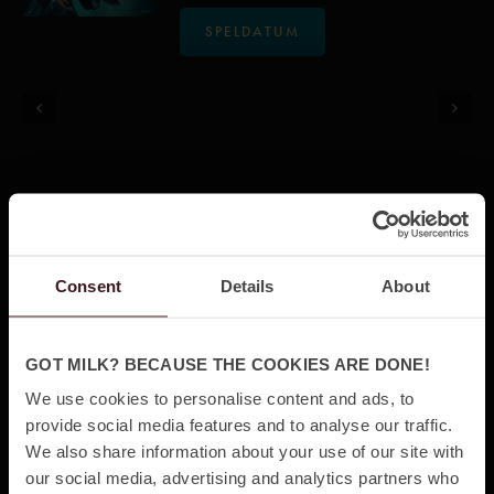
SPELDATUM
JOKER: FOLIE À DEUX
Regi
Speltid
Consent
Details
About
Todd Phillips
2 h
Premiär
Genre
GOT MILK? BECAUSE THE COOKIES ARE DONE!
6 Oct, 2024
Action, Thriller & Drama
We use cookies to personalise content and ads, to
provide social media features and to analyse our traffic.
Äntligen kommer uppföljaren till filmen ”Joker” från 2019!
We also share information about your use of our site with
Denna romantisk psykologiska thriller är löst baserad på
our social media, advertising and analytics partners who