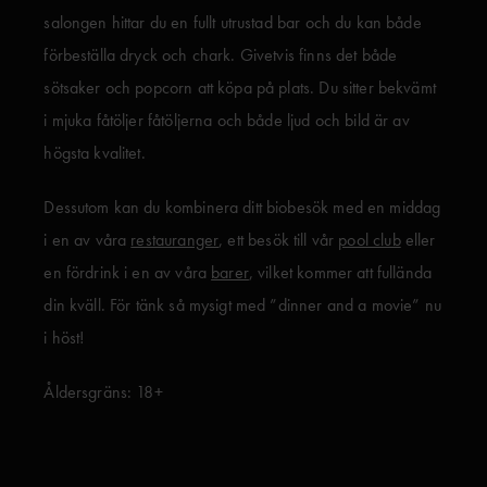
salongen hittar du en fullt utrustad bar och du kan både
förbeställa dryck och chark. Givetvis finns det både
sötsaker och popcorn att köpa på plats. Du sitter bekvämt
i mjuka fåtöljer fåtöljerna och både ljud och bild är av
högsta kvalitet.
Dessutom kan du kombinera ditt biobesök med en middag
i en av våra
restauranger
, ett besök till vår
pool club
eller
en fördrink i en av våra
barer
, vilket kommer att fullända
din kväll. För tänk så mysigt med ”dinner and a movie” nu
i höst!
Åldersgräns: 18+