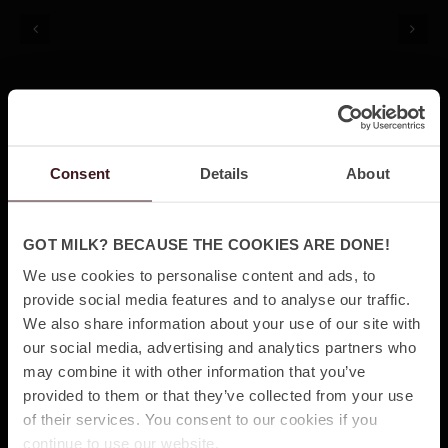
BOB MARLEY: ONE LOVE
Consent
Details
About
Regi
Speltid
Reinaldo Marcus Green
2 h
GOT MILK? BECAUSE THE COOKIES ARE DONE!
Premiär
Genre
We use cookies to personalise content and ads, to
14 Feb, 2024
Biograf, Drama & Music
provide social media features and to analyse our traffic.
We also share information about your use of our site with
Some voices are forever. Se ”Bob Marley: One Love” på
our social media, advertising and analytics partners who
bioduken på Big Stage!
Denna storfilm skildrar en kraftfull
may combine it with other information that you’ve
berättelse om att triumfera över svårigheter och om den
provided to them or that they’ve collected from your use
fascinerande resan bakom Bob Marleys musik som
of their services. You consent to our cookies if you
continue to use our website.
inspirerade generationer med sitt budskap om kärlek och