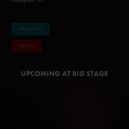
Åldersgräns: 18+
SPELDATUM
TICKETS
UPCOMING AT BIG STAGE
[fusion_events past_events=”no” order=”ASC” columns=”3″
picture_size=”auto” content_length=”excerpt”
strip_html=”yes” pagination=”load_more_button”
hide_on_mobile=”small-visibility,medium-visibility,large-
visibility” cat_slug=”big-stage” content_alignment=”center”