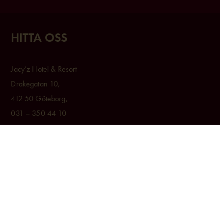
HITTA OSS
Jacy’z Hotel & Resort
Drakegatan 10,
412 50 Göteborg,
031 – 350 44 10
BOKA
Rum & Paket
Konferens & Event
Restauranger & Barer