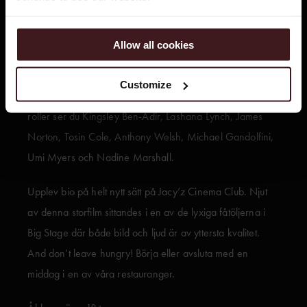
gemenskap.
Allow all cookies
Denna film är skapad i nära samarbete med Marley-
familjen och i huvudrollen ser vi Kingsley Ben-Adir (känd
Customize
från Peeky Blinders och One Night in Miami).
I övriga
roller ser du Kingsley Ben-Adir, Lashana Lynch, James
Norton, Tosin Cole, Anthony Welsh, Michael Gandolfini,
Umi Myers och Nadine Marshall.
Upplev bio på helt nytt sätt på Jacy’z Cinema Club. Njut
av denna storfilm sittandes i en av de lyxiga fåtöljerna i
Big Stage där både bild och ljud är av yttersta kvalitet.
And don’t leave hungry! B
örja eller avsluta med en
middag i en av våra restauranger.