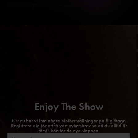
excerpt_length=”1″ number_posts=”3″ /]
Enjoy The Show
Just nu har vi inte några bioföreställningar på Big Stage.
Registrera dig för att få vårt nyhetsbrev så att du alltid är
först i kön för de nya släppen.
Email
(Obligatoriskt)