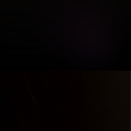
[fusion_events past_events=”no” order=”ASC” columns=”3″
picture_size=”auto” content_length=”excerpt”
strip_html=”yes” pagination=”load_more_button”
hide_on_mobile=”small-visibility,medium-visibility,large-
visibility” cat_slug=”big-stage” content_alignment=”center”
excerpt_length=”1″ number_posts=”3″ /]