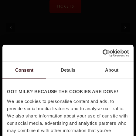
TICKETS
BACK TO BLACK
Consent
Details
About
Regi
Speltid
Sam Taylor-Johnson
2 h 3 Min
GOT MILK? BECAUSE THE COOKIES ARE DONE!
Premiär
Genre
We use cookies to personalise content and ads, to
12 April, 2024
Drama, Musik &
provide social media features and to analyse our traffic.
Biografi
We also share information about your use of our site with
our social media, advertising and analytics partners who
Back to Black är djupdykning i Amy Winehouses
may combine it with other information that you’ve