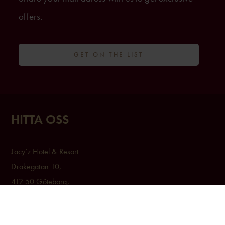
offers.
GET ON THE LIST
HITTA OSS
Jacy’z Hotel & Resort
Drakegatan 10,
412 50 Göteborg,
031 – 350 44 10