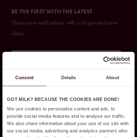
BE THE FIRST WITH THE LATEST
Share your mail adress with us to get exclusive
offers.
GET ON THE LIST
Consent
Details
About
HITTA OSS
GOT MILK? BECAUSE THE COOKIES ARE DONE!
We use cookies to personalise content and ads, to
Jacy’z Hotel & Resort
provide social media features and to analyse our traffic.
We also share information about your use of our site with
Drakegatan 10,
our social media, advertising and analytics partners who
412 50 Göteborg,