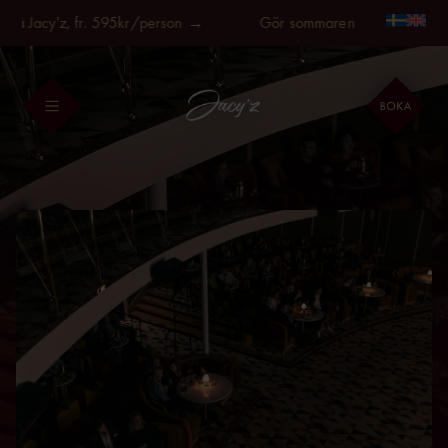
Fortsätt
på Jacy'z, fr. 595kr/person →
Gör sommaren längre, på Jacy
till
innehållet