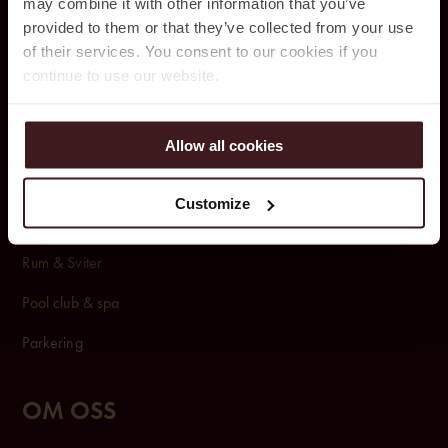
may combine it with other information that you’ve
031 – 350 44 10
provided to them or that they’ve collected from your use
of their services. You consent to our cookies if you
continue to use our website.
BOKA
Rum & Paket
Allow all cookies
Konferens & Event
Customize
Restauranger & Barer
Rum & Sviter
Pool club & spa
Parkering
OM OSS