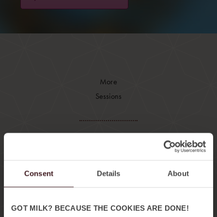
More
Sessions
Consent
Details
About
GOT MILK? BECAUSE THE COOKIES ARE DONE!
07:30 –10:30
We use cookies to personalise content and ads, to
provide social media features and to analyse our traffic.
MORNING