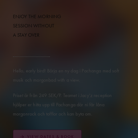
ENJOY THE MORNING
SESSION WITHOUT
A STAY OVER
Hello, early bird! Börja en ny dag i Pachanga med soft
musik och morgonbad with a view.
Priset är från 249 SEK/P. Teamet i Jacy’z reception
hjälper er hitta upp till Pachanga där ni får låna
morgonrock och tofflor och kan byta om.
VIEW DATES & BOOK