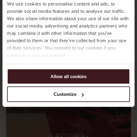
We also share information about your use of our site with
SESSIONS
our social media, advertising and analytics partners who
may combine it with other information that you’ve
Tropiska frukter, nypressade juicer, lugn musik, spa rituals
provided to them or that they’ve collected from your use
utomhus. Ta med din favorittidning and relax to the max.
of their services. You consent to our cookies if you
continue to use our website.
READ MORE & BOOK
Allow all cookies
Customize
11:00 – 14:30