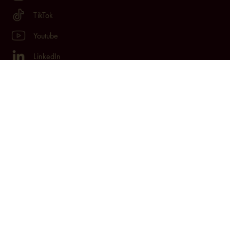
TikTok
Youtube
LinkedIn
Jacy’z Hotel & Resort Drakegatan 10, 412 50 Göteborg.
Org.nr: 559167-7116