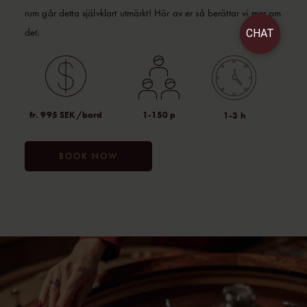
rum går detta självklart utmärkt! Hör av er så berättar vi mer om
det.
CHAT
fr. 995 SEK/bord
1-150 p
1-3 h
BOOK NOW