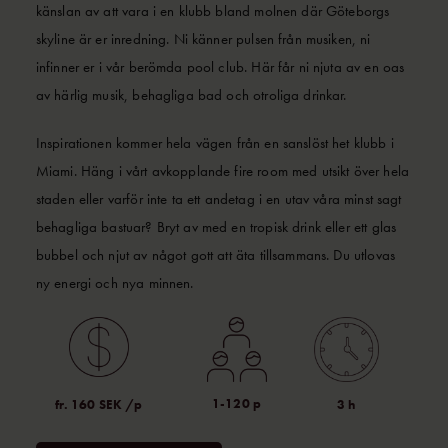
känslan av att vara i en klubb bland molnen där Göteborgs
skyline är er inredning. Ni känner pulsen från musiken, ni
infinner er i vår berömda pool club. Här får ni njuta av en oas
av härlig musik, behagliga bad och otroliga drinkar.
Inspirationen kommer hela vägen från en sanslöst het klubb i
Miami. Häng i vårt avkopplande fire room med utsikt över hela
staden eller varför inte ta ett andetag i en utav våra minst sagt
behagliga bastuar? Bryt av med en tropisk drink eller ett glas
bubbel och njut av något gott att äta tillsammans. Du utlovas
ny energi och nya minnen.
1-120 p
fr. 160 SEK /p
3 h