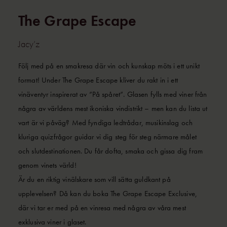
The Grape Escape
Jacy’z
Följ med på en smakresa där vin och kunskap möts i ett unikt
format! Under The Grape Escape kliver du rakt in i ett
vinäventyr inspirerat av ”På spåret”. Glasen fylls med viner från
några av världens mest ikoniska vindistrikt – men kan du lista ut
vart är vi påväg? Med fyndiga ledtrådar, musikinslag och
kluriga quizfrågor guidar vi dig steg för steg närmare målet
och slutdestinationen. Du får dofta, smaka och gissa dig fram
genom vinets värld!
Är du en riktig vinälskare som vill sätta guldkant på
upplevelsen? Då kan du boka The Grape Escape Exclusive,
där vi tar er med på en vinresa med några av våra mest
exklusiva viner i glaset.