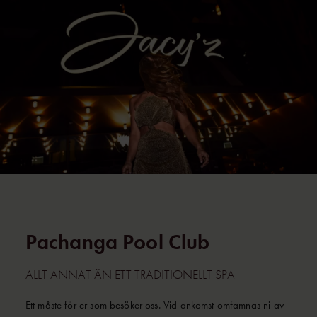
Pachanga Pool Club
ALLT ANNAT ÄN ETT TRADITIONELLT SPA
Ett måste för er som besöker oss. Vid ankomst omfamnas ni av