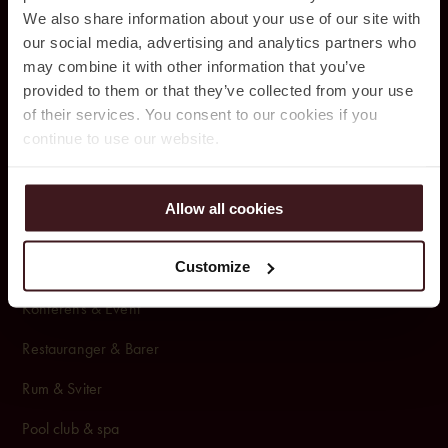
We also share information about your use of our site with
our social media, advertising and analytics partners who
Jacy’z Hotel & Resort
may combine it with other information that you’ve
Drakegatan 10,
provided to them or that they’ve collected from your use
of their services. You consent to our cookies if you
412 50 Göteborg,
continue to use our website.
031 – 350 44 10
Allow all cookies
BOKA
Customize
Rum & Paket
Konferens & Event
Restauranger & Barer
Rum & Sviter
Pool club & spa