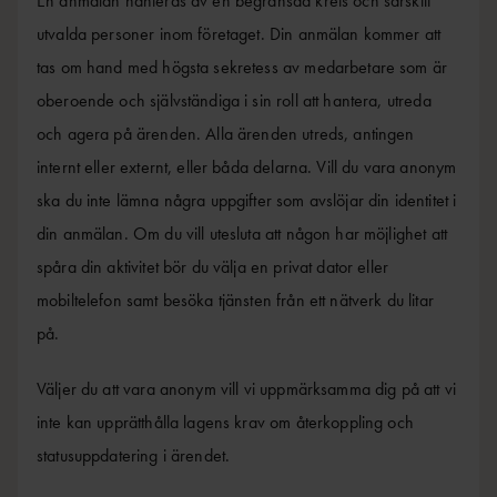
En anmälan hanteras av en begränsad krets och särskilt
utvalda personer inom företaget. Din anmälan kommer att
tas om hand med högsta sekretess av medarbetare som är
oberoende och självständiga i sin roll att hantera, utreda
och agera på ärenden. Alla ärenden utreds, antingen
internt eller externt, eller båda delarna. Vill du vara anonym
ska du inte lämna några uppgifter som avslöjar din identitet i
din anmälan. Om du vill utesluta att någon har möjlighet att
spåra din aktivitet bör du välja en privat dator eller
mobiltelefon samt besöka tjänsten från ett nätverk du litar
på.
Väljer du att vara anonym vill vi uppmärksamma dig på att vi
inte kan upprätthålla lagens krav om återkoppling och
statusuppdatering i ärendet.