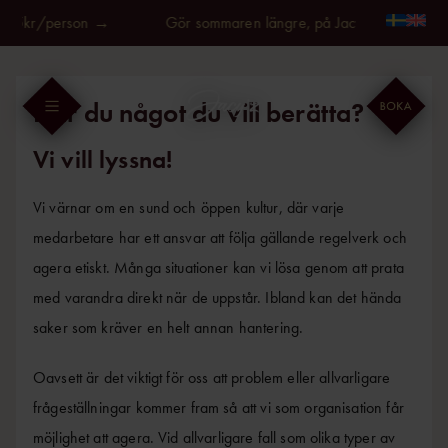
Fortsätt
595kr/person →
Gör sommaren längre, på Jacy'z, fr. 595kr/p
till
innehållet
Har du något du vill berätta?
Vi vill lyssna!
Vi värnar om en sund och öppen kultur, där varje
medarbetare har ett ansvar att följa gällande regelverk och
agera etiskt. Många situationer kan vi lösa genom att prata
med varandra direkt när de uppstår. Ibland kan det hända
saker som kräver en helt annan hantering.
Oavsett är det viktigt för oss att problem eller allvarligare
frågeställningar kommer fram så att vi som organisation får
möjlighet att agera. Vid allvarligare fall som olika typer av