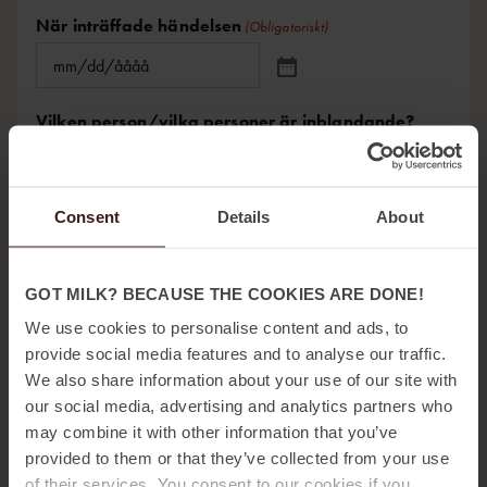
När inträffade händelsen
(Obligatoriskt)
Vilken person/vilka personer är inblandande?
I de flesta fall är det nödvändigt att göra
Consent
Details
About
ytterligare utredningar kring det som anmälts.
Vilka utredningar tror du kan genomföras för att
GOT MILK? BECAUSE THE COOKIES ARE DONE!
utreda händelsen?
We use cookies to personalise content and ads, to
provide social media features and to analyse our traffic.
We also share information about your use of our site with
our social media, advertising and analytics partners who
may combine it with other information that you’ve
provided to them or that they’ve collected from your use
I vissa fall finns det ett behov av att prata med
of their services. You consent to our cookies if you